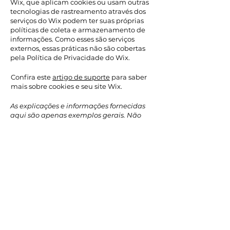
Wix, que aplicam cookies ou usam outras
tecnologias de rastreamento através dos
serviços do Wix podem ter suas próprias
políticas de coleta e armazenamento de
informações. Como esses são serviços
externos, essas práticas não são cobertas
pela Política de Privacidade do Wix.
Confira este
artigo de suporte
para saber
mais sobre cookies e seu site Wix.
As explicações e informações fornecidas
aqui são apenas exemplos gerais. Não
confie neste artigo como orientação
jurídica ou como recomendações sobre o
que você realmente deve fazer.
Recomendamos que você busque
orientação jurídica se precisar de ajuda
para entender e criar sua política de
cookies.